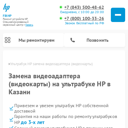
+7 (843) 500-48-62
Ежедневно, с 10:00 до 20:00
FIX-HP
+7 (800) 100-33-26
Ремонт устройств HP
Специализированный
Звонок бесплатный по РФ
cервисный центр г.
Казань
Мы ремонтируем
Позвонить
азани
Ультрабук HP замена видеоадаптера (видеокарты)
Замена видеоадаптера
(видеокарты) на ультрабуке HP в
Казани
Привезем и увезем ультрабук HP собственной
доставкой
Гарантия на наши работы по ремонту ультрабуков
до 3-х лет
HP
Срочный ремонт ультрабуков HP в течении часа