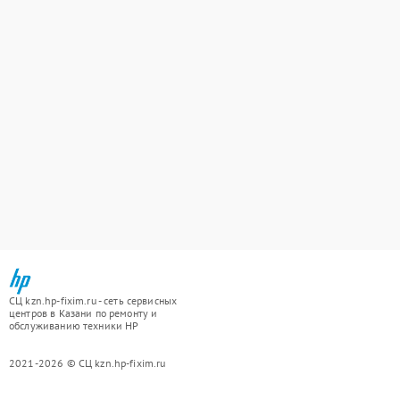
СЦ kzn.hp-fixim.ru - сеть сервисных
центров в Казани по ремонту и
обслуживанию техники HP
2021-2026 © СЦ kzn.hp-fixim.ru