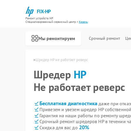
FIX-HP
Ремонт устройств HP
Специализированный cервисный центр г.
Казань
Мы ремонтируем
Срочный ремонт
Це
едеров HP в Казани
Шредер HP не работает реверс
Шредер
HP
Не работает реверс
Бесплатная диагностика
даже при отказ
Привезем и увезем шредер HP собственной
Гарантия на наши работы по ремонту шре
Срочный ремонт шредеров HP в течении ч
20%
Скидка для вас до