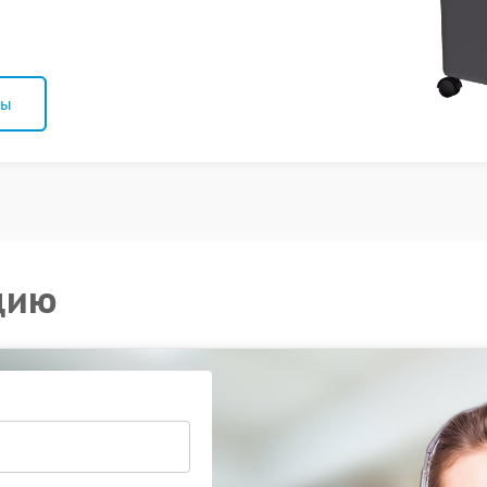
ны
цию