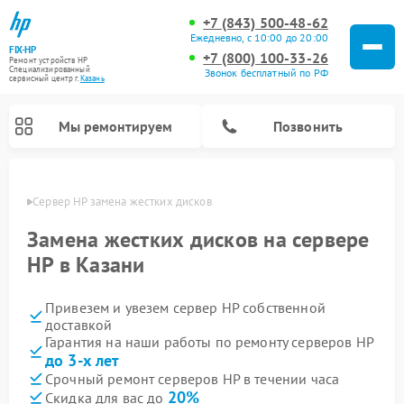
+7 (843) 500-48-62
Ежедневно, с 10:00 до 20:00
FIX-HP
+7 (800) 100-33-26
Ремонт устройств HP
Специализированный
Звонок бесплатный по РФ
cервисный центр г.
Казань
Мы ремонтируем
Позвонить
азани
Сервер HP замена жестких дисков
Замена жестких дисков на сервере
HP в Казани
Привезем и увезем сервер HP собственной
доставкой
Гарантия на наши работы по ремонту серверов HP
до 3-х лет
Срочный ремонт серверов HP в течении часа
20%
Скидка для вас до