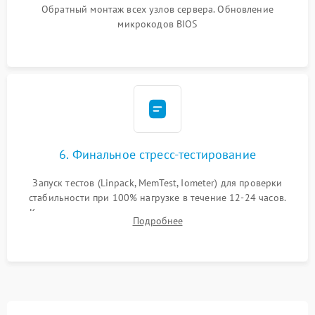
Обратный монтаж всех узлов сервера. Обновление
микрокодов BIOS
6. Финальное стресс-тестирование
Запуск тестов (Linpack, MemTest, Iometer) для проверки
стабильности при 100% нагрузке в течение 12-24 часов.
Контроль температурных режимов, проверка отсутствия
Подробнее
троттлинга и подготовка сервера к выдаче.