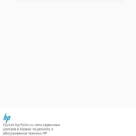
СЦ kzn.hp-fixim.ru - сеть сервисных
центров в Казани по ремонту и
обслуживанию техники HP