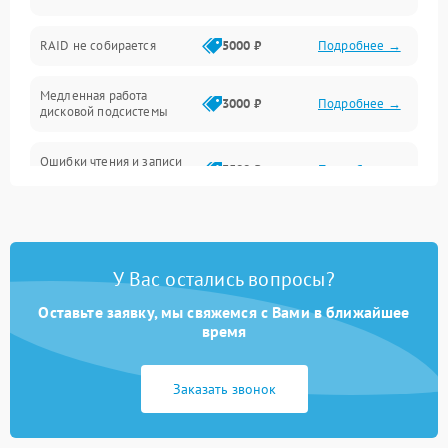
Оперативная память
RAID не собирается
5000 ₽
Подробнее →
Корпус и механика
Медленная работа
3000 ₽
Подробнее →
дисковой подсистемы
Контроллеры и интерфейсы
Ошибки чтения и записи
Виртуализация и сервисы
3500 ₽
Подробнее →
данных
Влага и внешние воздействия
Потеря данных
5000 ₽
Подробнее →
Программные сбои
У Вас остались вопросы?
Оставьте заявку, мы свяжемся с Вами в ближайшее
Общие поломки
время
Система охлаждения
Заказать звонок
Режим работы