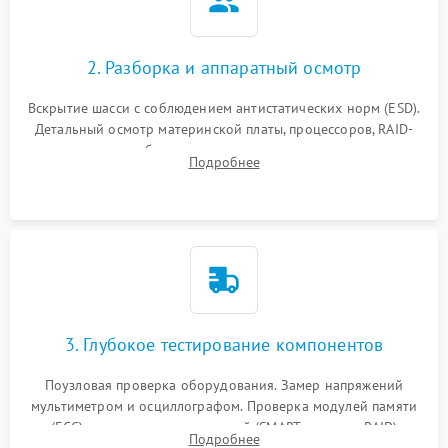
2. Разборка и аппаратный осмотр
Вскрытие шасси с соблюдением антистатических норм (ESD).
Детальный осмотр материнской платы, процессоров, RAID-
контроллеров и блоков питания на наличие термических
Подробнее
повреждений, прогаров или окислений.
3. Глубокое тестирование компонентов
Поузловая проверка оборудования. Замер напряжений
мультиметром и осциллографом. Проверка модулей памяти
(ECC) и состояния накопителей (SMART, массивы RAID)
Подробнее