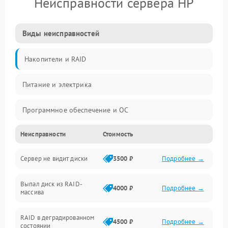
Неисправности сервера HP
Виды неисправностей
Накопители и RAID
Питание и электрика
Программное обеспечение и ОС
Неисправности
Стоимость
Охлаждение и температура
Сервер не видит диски
3500 ₽
Подробнее →
Материнская плата и процессор
Выпал диск из RAID-
Сеть и коммуникации
4000 ₽
Подробнее →
массива
BIOS / прошивки
RAID в деградированном
4500 ₽
Подробнее →
состоянии