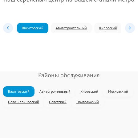
Вахитовский
Авиастроительный
Кировский
Моск
Районы обслуживания
Вахитовский
Авиастроительный
Кировский
Московский
Ново-Савиновский
Советский
Приволжский