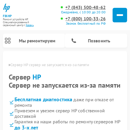
+7 (843) 500-48-62
Ежедневно, с 10:00 до 20:00
FIX-HP
+7 (800) 100-33-26
Ремонт устройств HP
Специализированный
Звонок бесплатный по РФ
cервисный центр г.
Казань
Мы ремонтируем
Позвонить
азани
Сервер HP сервер не запускается из-за памяти
Сервер
HP
Сервер не запускается из-за памяти
Бесплатная диагностика
даже при отказе от
ремонта
Привезем и увезем сервер HP собственной
доставкой
Гарантия на наши работы по ремонту серверов HP
до 3-х лет