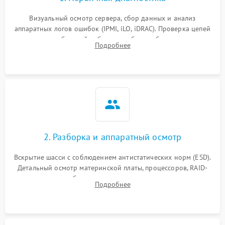
Визуальный осмотр сервера, сбор данных и анализ
аппаратных логов ошибок (IPMI, iLO, iDRAC). Проверка цепей
питания и базовой работоспособности без вскрытия
Подробнее
корпуса для быстрой локализации сбоя.
2. Разборка и аппаратный осмотр
Вскрытие шасси с соблюдением антистатических норм (ESD).
Детальный осмотр материнской платы, процессоров, RAID-
контроллеров и блоков питания на наличие термических
Подробнее
повреждений, прогаров или окислений.