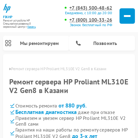
+7 (843) 500-48-62
Ежедневно, с 10:00 до 20:00
FIX-HP
+7 (800) 100-33-26
Ремонт устройств HP
Специализированный
Звонок бесплатный по РФ
cервисный центр г.
Казань
Мы ремонтируем
Позвонить
азани
Ремонт сервера HP Proliant ML310E V2 Gen8 в Казани
Ремонт сервера HP Proliant ML310E
V2 Gen8 в Казани
от 880 руб.
Стоимость ремонта
Бесплатная диагностика
даже при отказе
Привезем и увезем сервер HP Proliant ML310E V2
Gen8 сами
Гарантия на наши работы по ремонту серверов HP
до 3-х лет
Proliant ML310E V2 Gen8