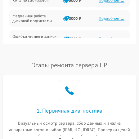
RAID не собирается
5000 ₽
Подробнее →
Корпус и механика
Медленная работа
3000 ₽
Подробнее →
дисковой подсистемы
Контроллеры и интерфейсы
Ошибки чтения и записи
Виртуализация и сервисы
3500 ₽
Подробнее →
данных
Влага и внешние воздействия
Потеря данных
5000 ₽
Подробнее →
Этапы ремонта сервера HP
Программные сбои
Общие поломки
Система охлаждения
1. Первичная диагностика
Режим работы
Визуальный осмотр сервера, сбор данных и анализ
аппаратных логов ошибок (IPMI, iLO, iDRAC). Проверка цепей
Влага и внешные воздействия
питания и базовой работоспособности без вскрытия