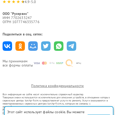
4.9-5.0
ООО "Русервис"
ИНН 7702633247
ОГРН 1077746335776
Поделиться в соц. сетях:
Мы принимаем
все формы оплаты
Политика конфиденциальности
Вся информация на сайте носит исключительно справочный характер.
Товарные знаки используются исключительно для описания устройств, в отношении которых
сервисные центры kzn.hp-fixim.ru предоставляют услуги по ремонту. Услуги оказываются в
неавторизованных сервисных центрах kzn.hp-fixim.ru, которые не связаны с
правообладателями товарных знаков или их официальными представителями.
Ремонт осуществляется для устройств, уже введенных в гражданский оборот в соответствии
Этот сайт использует файлы cookie. Вы можете
со статьей 1487 ГК РФ.