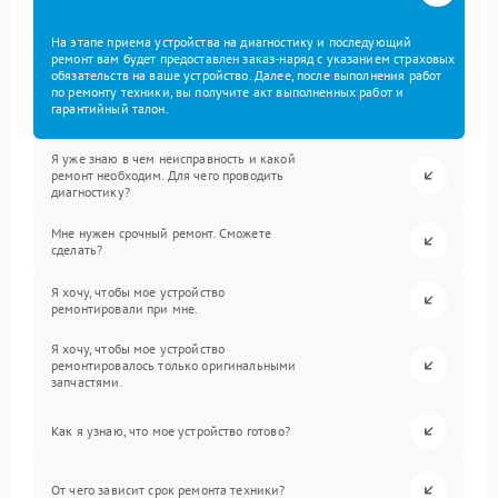
На этапе приема устройства на диагностику и последующий
ремонт вам будет предоставлен заказ-наряд с указанием страховых
обязательств на ваше устройство. Далее, после выполнения работ
по ремонту техники, вы получите акт выполненных работ и
гарантийный талон.
Я уже знаю в чем неисправность и какой
ремонт необходим. Для чего проводить
диагностику?
Мне нужен срочный ремонт. Сможете
сделать?
Я хочу, чтобы мое устройство
ремонтировали при мне.
Я хочу, чтобы мое устройство
ремонтировалось только оригинальными
запчастями.
Как я узнаю, что мое устройство готово?
От чего зависит срок ремонта техники?