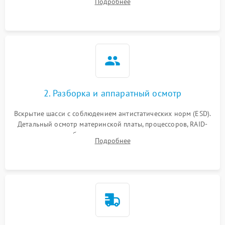
Подробнее
корпуса для быстрой локализации сбоя.
2. Разборка и аппаратный осмотр
Вскрытие шасси с соблюдением антистатических норм (ESD).
Детальный осмотр материнской платы, процессоров, RAID-
контроллеров и блоков питания на наличие термических
Подробнее
повреждений, прогаров или окислений.