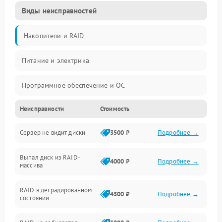
Виды неисправностей
Накопители и RAID
Питание и электрика
Программное обеспечение и ОС
Неисправности
Стоимость
Охлаждение и температура
Сервер не видит диски
3500 ₽
Подробнее →
Материнская плата и процессор
Выпал диск из RAID-
Сеть и коммуникации
4000 ₽
Подробнее →
массива
BIOS / прошивки
RAID в деградированном
4500 ₽
Подробнее →
состоянии
Оперативная память