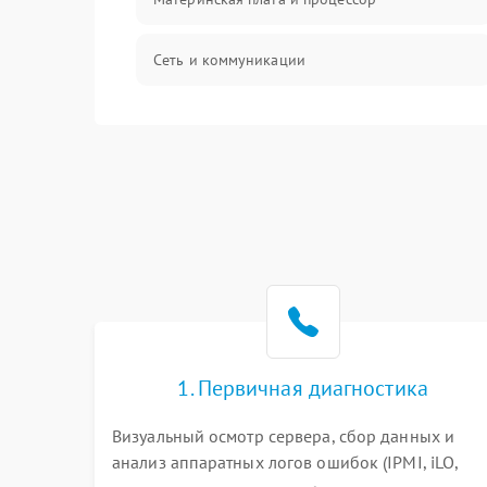
Сеть и коммуникации
BIOS / прошивки
Оперативная память
Корпус и механика
Контроллеры и интерфейсы
Виртуализация и сервисы
1. Первичная диагностика
Влага и внешние воздействия
Визуальный осмотр сервера, сбор данных и
анализ аппаратных логов ошибок (IPMI, iLO,
Программные сбои