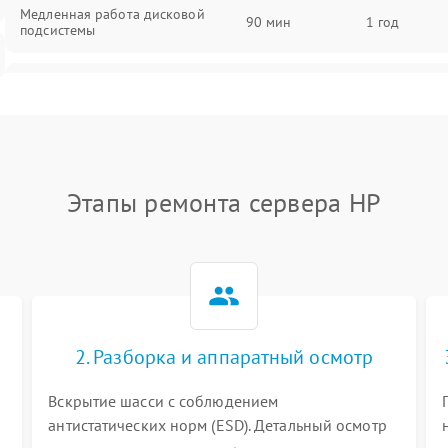
Медленная работа дисковой
90 мин
1 год
подсистемы
Ошибки чтения и записи данных
90 мин
1 год
Потеря данных
90 мин
1 год
Этапы ремонта сервера HP
2. Разборка и аппаратный осмотр
Вскрытие шасси с соблюдением
антистатических норм (ESD). Детальный осмотр