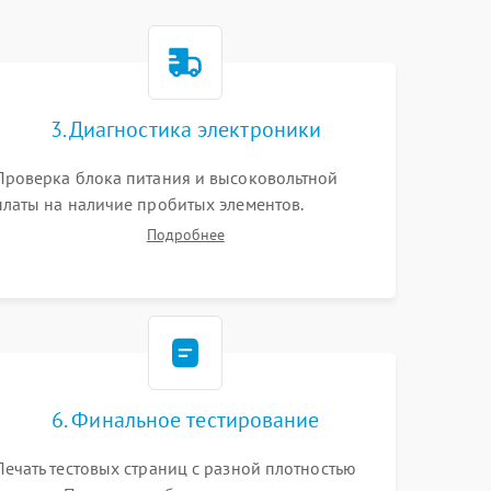
3. Диагностика электроники
Проверка блока питания и высоковольтной
платы на наличие пробитых элементов.
Тестирование платы форматирования,
Подробнее
целостности шлейфов, контактов картриджа и
оптопар (датчиков прохождения и наличия
бумаги).
6. Финальное тестирование
Печать тестовых страниц с разной плотностью