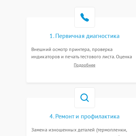
1. Первичная диагностика
Внешний осмотр принтера, проверка
индикаторов и печать тестового листа. Оценка
работы механизма подачи бумаги, выявление
Подробнее
посторонних шумов, замятий и первичный
анализ дефектов печати (полосы, фон, пробелы)
4. Ремонт и профилактика
Замена изношенных деталей (термопленки,