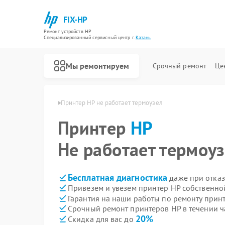
FIX-HP
Ремонт устройств HP
Специализированный cервисный центр г.
Казань
Мы ремонтируем
Срочный ремонт
Це
интеров HP в Казани
Принтер HP не работает термоузел
Принтер
HP
Не работает термоу
Бесплатная диагностика
даже при отказ
Привезем и увезем принтер HP собственно
Гарантия на наши работы по ремонту прин
Срочный ремонт принтеров HP в течении ч
20%
Скидка для вас до