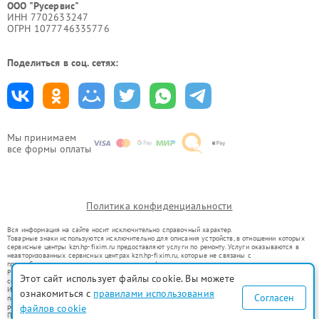
ООО "Русервис"
ИНН 7702633247
ОГРН 1077746335776
Поделиться в соц. сетях:
Мы принимаем
все формы оплаты
Политика конфиденциальности
Вся информация на сайте носит исключительно справочный характер.
Товарные знаки используются исключительно для описания устройств, в отношении которых
сервисные центры kzn.hp-fixim.ru предоставляют услуги по ремонту. Услуги оказываются в
неавторизованных сервисных центрах kzn.hp-fixim.ru, которые не связаны с
правообладателями товарных знаков или их официальными представителями.
Ремонт осуществляется для устройств, уже введенных в гражданский оборот в соответствии
Этот сайт использует файлы cookie. Вы можете
со статьей 1487 ГК РФ.
Использование товарных знаков не преследует цели индивидуализации услуг или введения
ознакомиться с
правилами использования
Согласен
потребителей в заблуждение, а служит для информирования о предоставляемых услугах по
ремонту техники указанных брендов.
файлов cookie
Представленная на сайте информация не является публичной офертой, определяемой