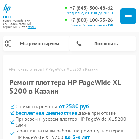
+7 (843) 500-48-62
Ежедневно, с 10:00 до 20:00
FIX-HP
+7 (800) 100-33-26
Ремонт устройств HP
Специализированный
Звонок бесплатный по РФ
cервисный центр г.
Казань
Мы ремонтируем
Позвонить
азани
Ремонт плоттера HP PageWide XL 5200 в Казани
Ремонт плоттера HP PageWide XL
5200 в Казани
от 2580 руб.
Стоимость ремонта
Бесплатная диагностика
даже при отказе
Привезем и увезем плоттер HP PageWide XL 5200
сами
Гарантия на наши работы по ремонту плоттеров
до 3-х лет
HP PageWide XL 5200