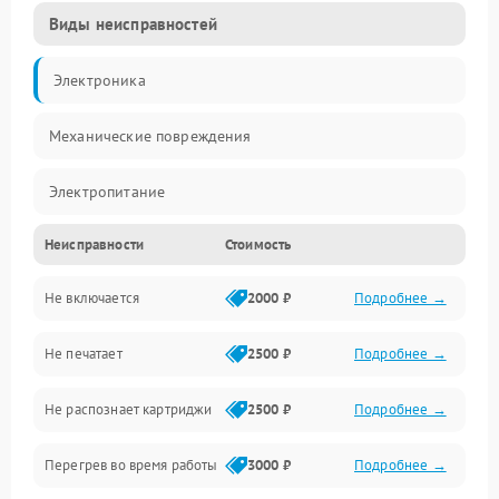
Виды неисправностей
Электроника
Механические повреждения
Электропитание
Неисправности
Стоимость
Работа системы
Не включается
2000 ₽
Подробнее →
Механика
Не печатает
2500 ₽
Подробнее →
Оптика
Не распознает картриджи
2500 ₽
Подробнее →
Программное обеспечение
Перегрев во время работы
3000 ₽
Подробнее →
Корпус/Герметичность