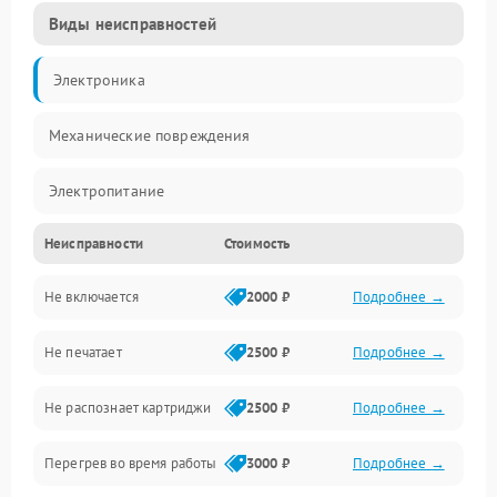
Виды неисправностей
Электроника
Механические повреждения
Электропитание
Неисправности
Стоимость
Работа системы
Не включается
2000 ₽
Подробнее →
Механика
Не печатает
2500 ₽
Подробнее →
Оптика
Не распознает картриджи
2500 ₽
Подробнее →
Программное обеспечение
Перегрев во время работы
3000 ₽
Подробнее →
Корпус/Герметичность