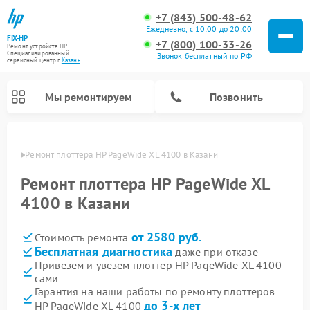
+7 (843) 500-48-62
Ежедневно, с 10:00 до 20:00
FIX-HP
+7 (800) 100-33-26
Ремонт устройств HP
Специализированный
Звонок бесплатный по РФ
cервисный центр г.
Казань
Мы ремонтируем
Позвонить
азани
Ремонт плоттера HP PageWide XL 4100 в Казани
Ремонт плоттера HP PageWide XL
4100 в Казани
от 2580 руб.
Стоимость ремонта
Бесплатная диагностика
даже при отказе
Привезем и увезем плоттер HP PageWide XL 4100
сами
Гарантия на наши работы по ремонту плоттеров
до 3-х лет
HP PageWide XL 4100