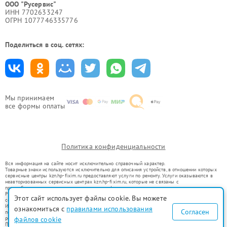
ООО "Русервис"
ИНН 7702633247
ОГРН 1077746335776
Поделиться в соц. сетях:
Мы принимаем
все формы оплаты
Политика конфиденциальности
Вся информация на сайте носит исключительно справочный характер.
Товарные знаки используются исключительно для описания устройств, в отношении которых
сервисные центры kzn.hp-fixim.ru предоставляют услуги по ремонту. Услуги оказываются в
неавторизованных сервисных центрах kzn.hp-fixim.ru, которые не связаны с
правообладателями товарных знаков или их официальными представителями.
Ремонт осуществляется для устройств, уже введенных в гражданский оборот в соответствии
Этот сайт использует файлы cookie. Вы можете
со статьей 1487 ГК РФ.
Использование товарных знаков не преследует цели индивидуализации услуг или введения
ознакомиться с
правилами использования
Согласен
потребителей в заблуждение, а служит для информирования о предоставляемых услугах по
ремонту техники указанных брендов.
файлов cookie
Представленная на сайте информация не является публичной офертой, определяемой