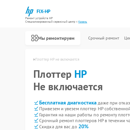
FIX-HP
Ремонт устройств HP
Специализированный cервисный центр г.
Казань
Мы ремонтируем
Срочный ремонт
Це
оттеров HP в Казани
Плоттер HP не включается
Плоттер
HP
Не включается
Бесплатная диагностика
даже при отказ
Привезем и увезем плоттер HP собственно
Гарантия на наши работы по ремонту плот
Срочный ремонт плоттеров HP в течении ч
20%
Скидка для вас до