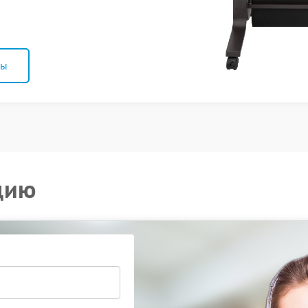
ны
цию