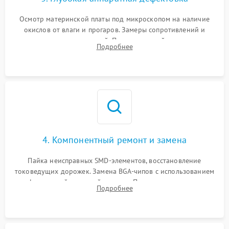
Осмотр материнской платы под микроскопом на наличие
окислов от влаги и прогаров. Замеры сопротивлений и
дежурных напряжений. Проверка цепей питания,
Подробнее
мультиконтроллера, процессора и видеочипа.
4. Компонентный ремонт и замена
Пайка неисправных SMD-элементов, восстановление
токоведущих дорожек. Замена BGA-чипов с использованием
инфракрасной паяльной станции. Прошивка микросхемы
Подробнее
BIOS или замена поврежденных портов USB