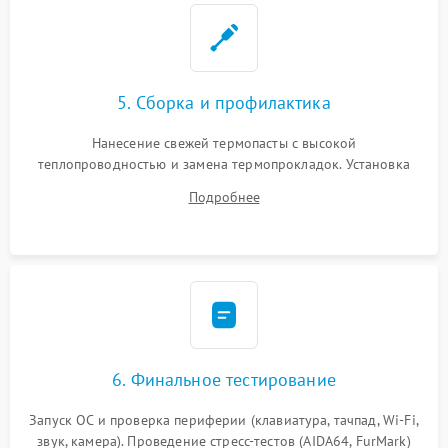
5. Сборка и профилактика
Нанесение свежей термопасты с высокой
теплопроводностью и замена термопрокладок. Установка
системы охлаждения, подключение всех внутренних
Подробнее
шлейфов, модулей памяти и накопителей. Предварительная
сборка корпуса.
6. Финальное тестирование
Запуск ОС и проверка периферии (клавиатура, тачпад, Wi-Fi,
звук, камера). Проведение стресс-тестов (AIDA64, FurMark)