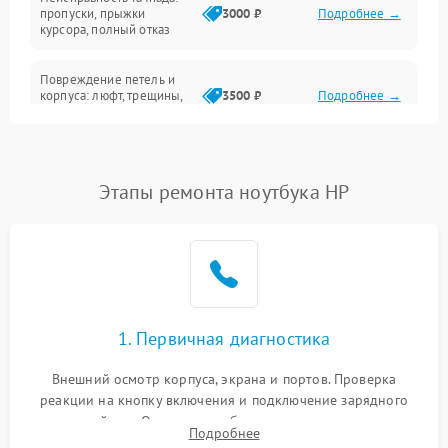
Сеть и интернет
пропуски, прыжки
3000 ₽
Подробнее →
курсора, полный отказ
Система охлаждения
Повреждение петель и
корпуса: люфт, трещины,
3500 ₽
Подробнее →
деформация
Проблемы аккумулятора:
быстрая разрядка,
2500 ₽
Подробнее →
Этапы ремонта ноутбука HP
невозможность зарядки,
вздутие
Неисправность зарядного
устройства или разъёма
2000 ₽
Подробнее →
питания
1. Первичная диагностика
Перегрев из‑за пыли,
износа термопасты или
2500 ₽
Подробнее →
неисправности кулера
Внешний осмотр корпуса, экрана и портов. Проверка
реакции на кнопку включения и подключение зарядного
устройства. Оценка потребления тока с помощью
Выход из строя SSD или
Подробнее
HDD: медленная загрузка,
лабораторного блока питания для локализации проблемы.
3000 ₽
Подробнее →