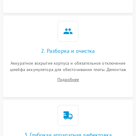
ошибки чтения,
пропадание диска
Неисправность
оперативной памяти:
2000 ₽
Подробнее →
вылеты приложений,
синие экраны
2. Разборка и очистка
Проблемы Wi‑Fi или
2500 ₽
Подробнее →
Bluetooth модулей
Аккуратное вскрытие корпуса и обязательное отключение
шлейфа аккумулятора для обесточивания платы. Демонтаж
системы охлаждения, очистка кулера от пыли и удаление
Подробнее
высохшей термопасты с кристаллов чипов.
3. Глубокая аппаратная дефектовка