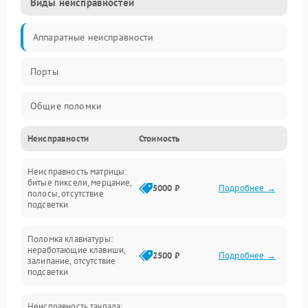
Виды неисправностей
Аппаратные неисправности
Порты
Общие поломки
Неисправности
Стоимость
Устройства
Неисправность матрицы:
Программные ошибки
битые пиксели, мерцание,
5000 ₽
Подробнее →
полосы, отсутствие
подсветки
Электрические и системные сбои
Поломка клавиатуры:
Интерфейсные проблемы
неработающие клавиши,
2500 ₽
Подробнее →
залипание, отсутствие
подсветки
Батарея
Неисправность тачпада: