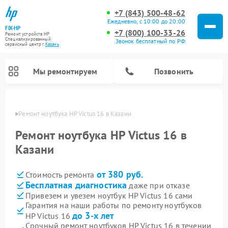
+7 (843) 500-48-62
Ежедневно, с 10:00 до 20:00
FIX-HP
+7 (800) 100-33-26
Ремонт устройств HP
Специализированный
Звонок бесплатный по РФ
cервисный центр г.
Казань
Мы ремонтируем
Позвонить
азани
Ремонт ноутбука HP Victus 16 в Казани
Ремонт ноутбука HP Victus 16 в
Казани
от 380 руб.
Стоимость ремонта
Бесплатная диагностика
даже при отказе
Привезем и увезем ноутбук HP Victus 16 сами
Гарантия на наши работы по ремонту ноутбуков
до 3-х лет
HP Victus 16
Срочный ремонт ноутбуков HP Victus 16 в течении