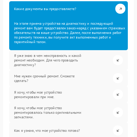
Какие документы вы предоставляете?
На этапе приема устройства на диагностику и последующий
ремонт вам будет предоставлен заказ-наряд с указанием страховых
обязательств на ваше устройство. Далее, после выполнения работ
по ремонту техники, вы получите акт выполненных работ и
гарантийный талон.
Я уже знаю в чем неисправность и какой
ремонт необходим. Для чего проводить
диагностику?
Мне нужен срочный ремонт. Сможете
сделать?
Я хочу, чтобы мое устройство
ремонтировали при мне.
Я хочу, чтобы мое устройство
ремонтировалось только оригинальными
запчастями.
Как я узнаю, что мое устройство готово?