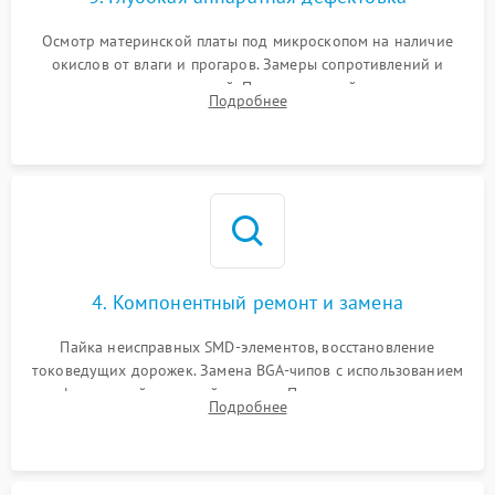
Осмотр материнской платы под микроскопом на наличие
окислов от влаги и прогаров. Замеры сопротивлений и
дежурных напряжений. Проверка цепей питания,
Подробнее
мультиконтроллера, процессора и видеочипа.
4. Компонентный ремонт и замена
Пайка неисправных SMD-элементов, восстановление
токоведущих дорожек. Замена BGA-чипов с использованием
инфракрасной паяльной станции. Прошивка микросхемы
Подробнее
BIOS или замена поврежденных портов USB