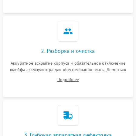
ошибки чтения,
пропадание диска
Неисправность
оперативной памяти:
2000 ₽
Подробнее →
вылеты приложений,
синие экраны
2. Разборка и очистка
Проблемы Wi‑Fi или
2500 ₽
Подробнее →
Bluetooth модулей
Аккуратное вскрытие корпуса и обязательное отключение
шлейфа аккумулятора для обесточивания платы. Демонтаж
системы охлаждения, очистка кулера от пыли и удаление
Подробнее
высохшей термопасты с кристаллов чипов.
3. Глубокая аппаратная дефектовка