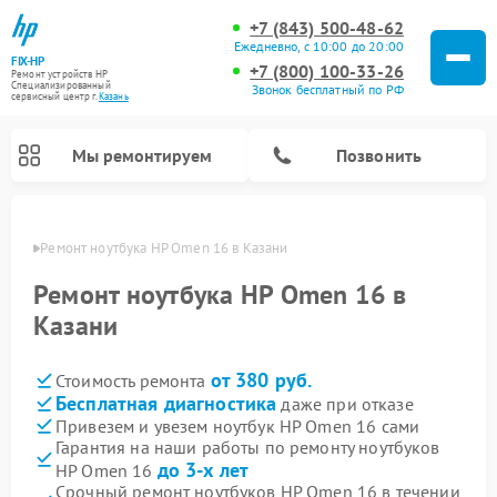
+7 (843) 500-48-62
Ежедневно, с 10:00 до 20:00
FIX-HP
+7 (800) 100-33-26
Ремонт устройств HP
Специализированный
Звонок бесплатный по РФ
cервисный центр г.
Казань
Мы ремонтируем
Позвонить
азани
Ремонт ноутбука HP Omen 16 в Казани
Ремонт ноутбука HP Omen 16 в
Казани
от 380 руб.
Стоимость ремонта
Бесплатная диагностика
даже при отказе
Привезем и увезем ноутбук HP Omen 16 сами
Гарантия на наши работы по ремонту ноутбуков
до 3-х лет
HP Omen 16
Срочный ремонт ноутбуков HP Omen 16 в течении