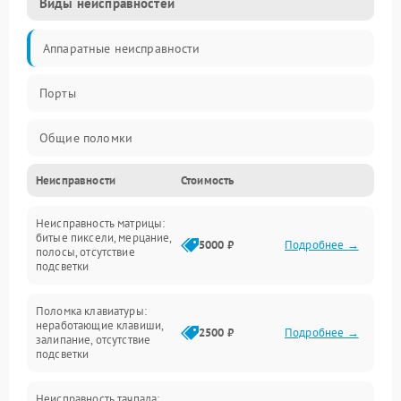
Виды неисправностей
Аппаратные неисправности
Порты
Общие поломки
Неисправности
Стоимость
Устройства
Неисправность матрицы:
Программные ошибки
битые пиксели, мерцание,
5000 ₽
Подробнее →
полосы, отсутствие
подсветки
Электрические и системные сбои
Поломка клавиатуры:
Интерфейсные проблемы
неработающие клавиши,
2500 ₽
Подробнее →
залипание, отсутствие
подсветки
Батарея
Неисправность тачпада: