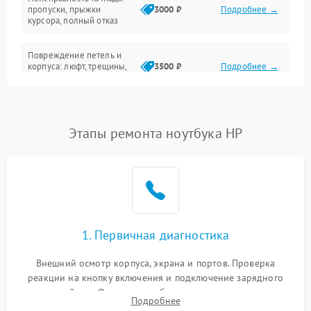
Сеть и интернет
пропуски, прыжки
3000 ₽
Подробнее →
курсора, полный отказ
Система охлаждения
Повреждение петель и
корпуса: люфт, трещины,
3500 ₽
Подробнее →
деформация
Проблемы аккумулятора:
быстрая разрядка,
2500 ₽
Подробнее →
Этапы ремонта ноутбука HP
невозможность зарядки,
вздутие
Неисправность зарядного
устройства или разъёма
2000 ₽
Подробнее →
питания
1. Первичная диагностика
Перегрев из‑за пыли,
износа термопасты или
2500 ₽
Подробнее →
неисправности кулера
Внешний осмотр корпуса, экрана и портов. Проверка
реакции на кнопку включения и подключение зарядного
устройства. Оценка потребления тока с помощью
Выход из строя SSD или
Подробнее
HDD: медленная загрузка,
лабораторного блока питания для локализации проблемы.
3000 ₽
Подробнее →