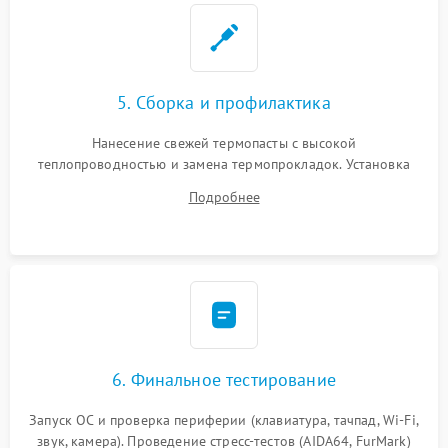
5. Сборка и профилактика
Нанесение свежей термопасты с высокой
теплопроводностью и замена термопрокладок. Установка
системы охлаждения, подключение всех внутренних
Подробнее
шлейфов, модулей памяти и накопителей. Предварительная
сборка корпуса.
6. Финальное тестирование
Запуск ОС и проверка периферии (клавиатура, тачпад, Wi-Fi,
звук, камера). Проведение стресс-тестов (AIDA64, FurMark)