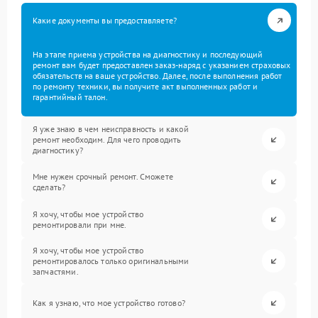
Какие документы вы предоставляете?
На этапе приема устройства на диагностику и последующий
ремонт вам будет предоставлен заказ-наряд с указанием страховых
обязательств на ваше устройство. Далее, после выполнения работ
по ремонту техники, вы получите акт выполненных работ и
гарантийный талон.
Я уже знаю в чем неисправность и какой
ремонт необходим. Для чего проводить
диагностику?
Мне нужен срочный ремонт. Сможете
сделать?
Я хочу, чтобы мое устройство
ремонтировали при мне.
Я хочу, чтобы мое устройство
ремонтировалось только оригинальными
запчастями.
Как я узнаю, что мое устройство готово?