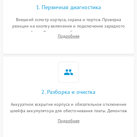
1. Первичная диагностика
Внешний осмотр корпуса, экрана и портов. Проверка
реакции на кнопку включения и подключение зарядного
устройства. Оценка потребления тока с помощью
Подробнее
лабораторного блока питания для локализации проблемы.
2. Разборка и очистка
Аккуратное вскрытие корпуса и обязательное отключение
шлейфа аккумулятора для обесточивания платы. Демонтаж
системы охлаждения, очистка кулера от пыли и удаление
Подробнее
высохшей термопасты с кристаллов чипов.