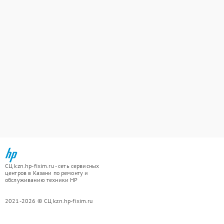
СЦ kzn.hp-fixim.ru - сеть сервисных
центров в Казани по ремонту и
обслуживанию техники HP
2021-2026 © СЦ kzn.hp-fixim.ru