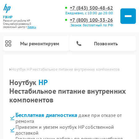
+7 (843) 500-48-62
Ежедневно, с 10:00 до 20:00
FIX-HP
+7 (800) 100-33-26
Ремонт устройств HP
Специализированный
Звонок бесплатный по РФ
cервисный центр г.
Казань
Мы ремонтируем
Позвонить
азани
Ноутбук HP нестабильное питание внутренних компонентов
Ноутбук
HP
Нестабильное питание внутренних
компонентов
Бесплатная диагностика
даже при отказе от
ремонта
Привезем и увезем ноутбук HP собственной
доставкой
Гарантия на наши работы по ремонту ноутбуков