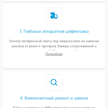
3. Глубокая аппаратная дефектовка
Осмотр материнской платы под микроскопом на наличие
окислов от влаги и прогаров. Замеры сопротивлений и
дежурных напряжений. Проверка цепей питания,
Подробнее
мультиконтроллера, процессора и видеочипа.
4. Компонентный ремонт и замена
Пайка неисправных SMD-элементов, восстановление