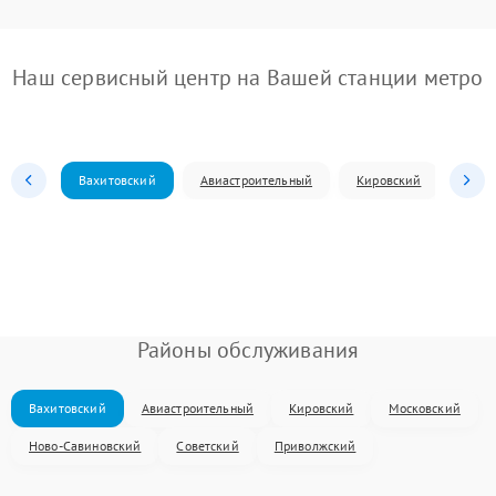
Наш сервисный центр на Вашей станции метро
Вахитовский
Авиастроительный
Кировский
Моск
Районы обслуживания
Вахитовский
Авиастроительный
Кировский
Московский
Ново-Савиновский
Советский
Приволжский