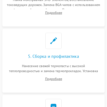
токоведущих дорожек. Замена BGA-чипов с использованием
инфракрасной паяльной станции. Прошивка микросхемы
Подробнее
BIOS или замена поврежденных портов USB
5. Сборка и профилактика
Нанесение свежей термопасты с высокой
теплопроводностью и замена термопрокладок. Установка
системы охлаждения, подключение всех внутренних
Подробнее
шлейфов, модулей памяти и накопителей. Предварительная
сборка корпуса.