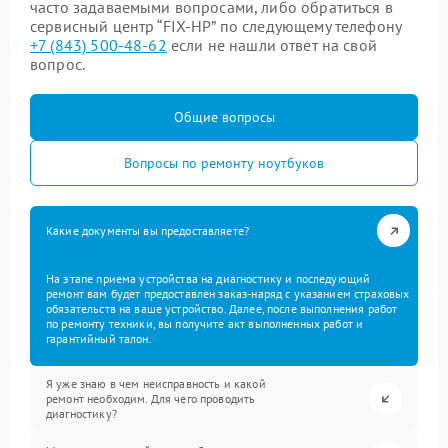
часто задаваемыми вопросами, либо обратиться в
сервисный центр “FIX-HP” по следующему телефону
+7 (843) 500-48-62
если не нашли ответ на свой
вопрос.
Общие вопросы
Вопросы по ремонту ноутбуков
Какие документы вы предоставляете?
На этапе приема устройства на диагностику и последующий
ремонт вам будет предоставлен заказ-наряд с указанием страховых
обязательств на ваше устройство. Далее, после выполнения работ
по ремонту техники, вы получите акт выполненных работ и
гарантийный талон.
Я уже знаю в чем неисправность и какой
ремонт необходим. Для чего проводить
диагностику?