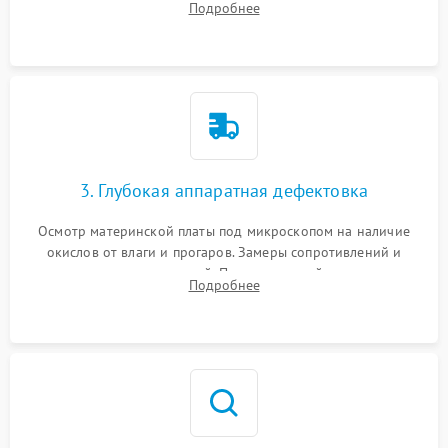
Подробнее
высохшей термопасты с кристаллов чипов.
3. Глубокая аппаратная дефектовка
Осмотр материнской платы под микроскопом на наличие
окислов от влаги и прогаров. Замеры сопротивлений и
дежурных напряжений. Проверка цепей питания,
Подробнее
мультиконтроллера, процессора и видеочипа.