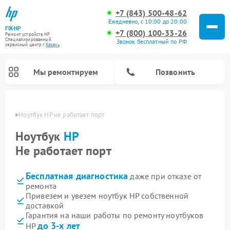
+7 (843) 500-48-62
Ежедневно, с 10:00 до 20:00
FIX-HP
+7 (800) 100-33-26
Ремонт устройств HP
Специализированный
Звонок бесплатный по РФ
cервисный центр г.
Казань
Мы ремонтируем
Позвонить
азани
Ноутбук HP не работает порт
Ноутбук
HP
Не работает порт
Бесплатная диагностика
даже при отказе от
ремонта
Привезем и увезем ноутбук HP собственной
доставкой
Гарантия на наши работы по ремонту ноутбуков
до 3-х лет
HP