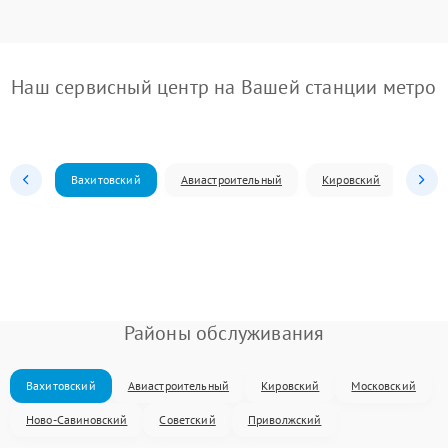
Наш сервисный центр на Вашей станции метро
Вахитовский
Авиастроительный
Кировский
Моск
Районы обслуживания
Вахитовский
Авиастроительный
Кировский
Московский
Ново-Савиновский
Советский
Приволжский