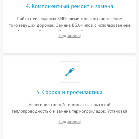
4. Компонентный ремонт и замена
Пайка неисправных SMD-элементов, восстановление
токоведущих дорожек. Замена BGA-чипов с использованием
инфракрасной паяльной станции. Прошивка микросхемы
Подробнее
BIOS или замена поврежденных портов USB
5. Сборка и профилактика
Нанесение свежей термопасты с высокой
теплопроводностью и замена термопрокладок. Установка
системы охлаждения, подключение всех внутренних
Подробнее
шлейфов, модулей памяти и накопителей. Предварительная
сборка корпуса.