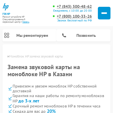
+7 (843) 500-48-62
Ежедневно, с 10:00 до 20:00
FIX-HP
+7 (800) 100-33-26
Ремонт устройств HP
Специализированный
Звонок бесплатный по РФ
cервисный центр г.
Казань
Мы ремонтируем
Позвонить
азани
Моноблок HP замена звуковой карты
Замена звуковой карты на
моноблоке HP в Казани
Привезем и увезем моноблок HP собственной
доставкой
Гарантия на наши работы по ремонту моноблоков
до 3-х лет
HP
Срочный ремонт моноблоков HP в течении часа
20%
Скидка для вас до