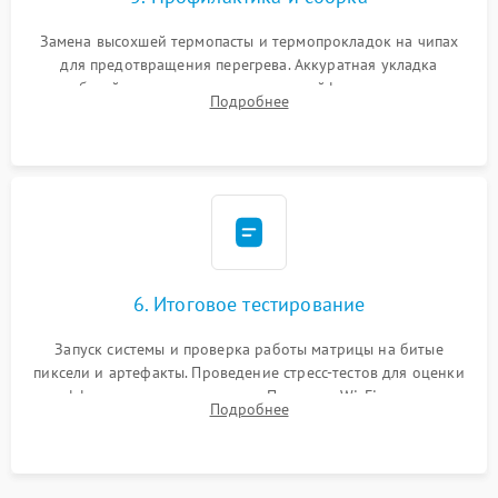
Замена высохшей термопасты и термопрокладок на чипах
для предотвращения перегрева. Аккуратная укладка
кабелей, подключение хрупких шлейфов матрицы и
Подробнее
надежная фиксация всех элементов внутри корпуса
моноблока.
6. Итоговое тестирование
Запуск системы и проверка работы матрицы на битые
пиксели и артефакты. Проведение стресс-тестов для оценки
эффективности охлаждения. Проверка Wi-Fi, камеры,
Подробнее
микрофона и всех портов перед выдачей устройства.