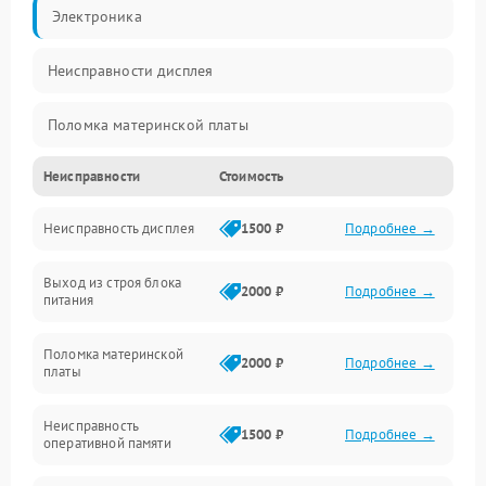
Электроника
Неисправности дисплея
Поломка материнской платы
Неисправности
Стоимость
Неисправность системы охлаждения
Неисправность дисплея
1500 ₽
Подробнее →
Неисправность BIOS
Выход из строя блока
Повреждение корпуса
2000 ₽
Подробнее →
питания
Поломка аудиосистемы (динамики, разъёмы)
Поломка материнской
2000 ₽
Подробнее →
платы
Неисправность Wi-Fi модуля
Неисправность
1500 ₽
Подробнее →
оперативной памяти
Повреждение разъёмов (USB, HDMI и др.)