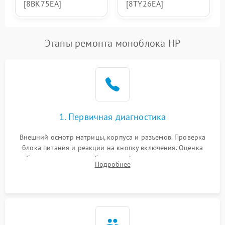
[8BK75EA]
[8TY26EA]
Этапы ремонта моноблока HP
1. Первичная диагностика
Внешний осмотр матрицы, корпуса и разъемов. Проверка
блока питания и реакции на кнопку включения. Оценка
изображения, звука и работы периферии для сужения круга
Подробнее
возможных неисправностей перед вскрытием.