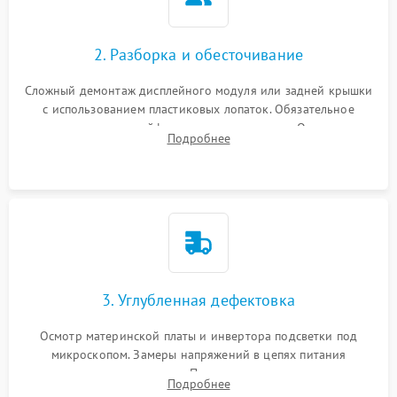
2. Разборка и обесточивание
Сложный демонтаж дисплейного модуля или задней крышки
с использованием пластиковых лопаток. Обязательное
отключение шлейфов матрицы и питания. Очистка
Подробнее
массивной системы охлаждения от скопившейся пыли.
3. Углубленная дефектовка
Осмотр материнской платы и инвертора подсветки под
микроскопом. Замеры напряжений в цепях питания
процессора и видеокарты. Проверка состояния жесткого
Подробнее
диска и оперативной памяти с помощью POST-карт и