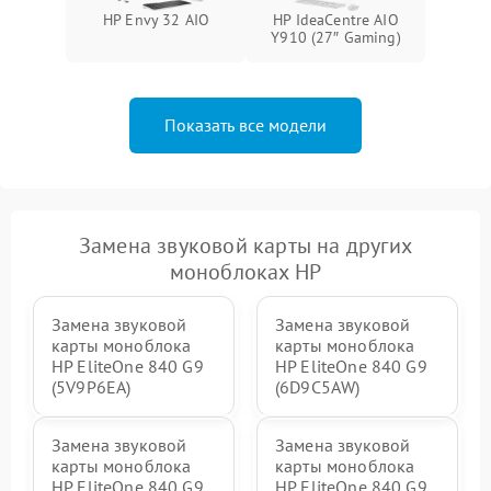
Неисправность BIOS
1500 ₽
Подробнее →
HP Envy 32 AIO
HP IdeaCentre AIO
Y910 (27″ Gaming)
Показать все модели
Замена звуковой карты на других
моноблоках HP
Замена звуковой
Замена звуковой
карты моноблока
карты моноблока
HP EliteOne 840 G9
HP EliteOne 840 G9
(5V9P6EA)
(6D9C5AW)
Замена звуковой
Замена звуковой
карты моноблока
карты моноблока
HP EliteOne 840 G9
HP EliteOne 840 G9