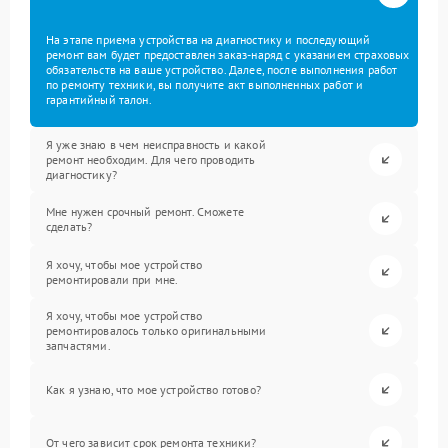
На этапе приема устройства на диагностику и последующий
ремонт вам будет предоставлен заказ-наряд с указанием страховых
обязательств на ваше устройство. Далее, после выполнения работ
по ремонту техники, вы получите акт выполненных работ и
гарантийный талон.
Я уже знаю в чем неисправность и какой
ремонт необходим. Для чего проводить
диагностику?
Мне нужен срочный ремонт. Сможете
сделать?
Я хочу, чтобы мое устройство
ремонтировали при мне.
Я хочу, чтобы мое устройство
ремонтировалось только оригинальными
запчастями.
Как я узнаю, что мое устройство готово?
От чего зависит срок ремонта техники?