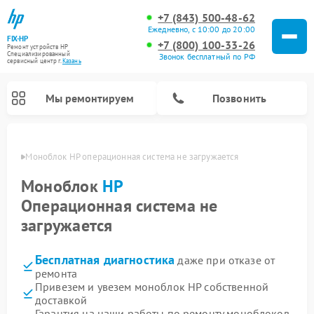
+7 (843) 500-48-62
Ежедневно, с 10:00 до 20:00
FIX-HP
+7 (800) 100-33-26
Ремонт устройств HP
Специализированный
Звонок бесплатный по РФ
cервисный центр г.
Казань
Мы ремонтируем
Позвонить
азани
Моноблок HP операционная система не загружается
Моноблок
HP
Операционная система не
загружается
Бесплатная диагностика
даже при отказе от
ремонта
Привезем и увезем моноблок HP собственной
доставкой
Гарантия на наши работы по ремонту моноблоков