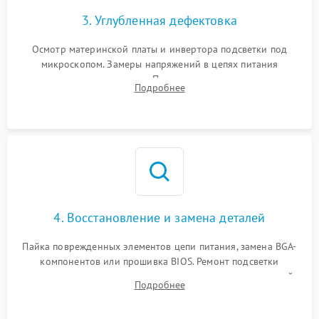
3. Углубленная дефектовка
Осмотр материнской платы и инвертора подсветки под
микроскопом. Замеры напряжений в цепях питания
процессора и видеокарты. Проверка состояния жесткого
Подробнее
диска и оперативной памяти с помощью POST-карт и
мультиметра.
4. Восстановление и замена деталей
Пайка поврежденных элементов цепи питания, замена BGA-
компонентов или прошивка BIOS. Ремонт подсветки
матрицы, замена неисправного накопителя на скоростной
Подробнее
SSD или установка новых модулей памяти.