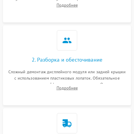
изображения, звука и работы периферии для сужения круга
Подробнее
возможных неисправностей перед вскрытием.
2. Разборка и обесточивание
Сложный демонтаж дисплейного модуля или задней крышки
с использованием пластиковых лопаток. Обязательное
отключение шлейфов матрицы и питания. Очистка
Подробнее
массивной системы охлаждения от скопившейся пыли.