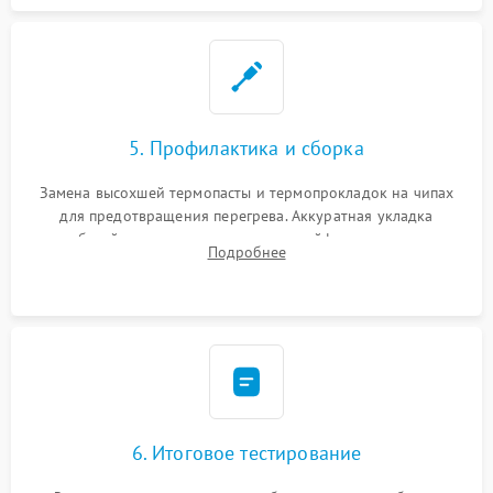
5. Профилактика и сборка
Замена высохшей термопасты и термопрокладок на чипах
для предотвращения перегрева. Аккуратная укладка
кабелей, подключение хрупких шлейфов матрицы и
Подробнее
надежная фиксация всех элементов внутри корпуса
моноблока.
6. Итоговое тестирование