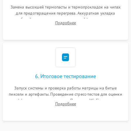
Замена высохшей термопасты и термопрокладок на чипах
для предотвращения перегрева. Аккуратная укладка
кабелей, подключение хрупких шлейфов матрицы и
Подробнее
надежная фиксация всех элементов внутри корпуса
моноблока.
6. Итоговое тестирование
Запуск системы и проверка работы матрицы на битые
пиксели и артефакты. Проведение стресс-тестов для оценки
эффективности охлаждения. Проверка Wi-Fi, камеры,
Подробнее
микрофона и всех портов перед выдачей устройства.