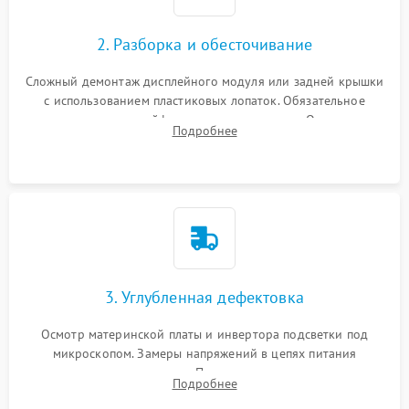
1000 ₽
Подробнее →
управления
Повреждение внутренних проводов
2. Разборка и обесточивание
Поломка батареи (если
2000 ₽
Подробнее →
есть)
Сложный демонтаж дисплейного модуля или задней крышки
Механические повреждения
с использованием пластиковых лопаток. Обязательное
Неисправность тачпада
отключение шлейфов матрицы и питания. Очистка
1500 ₽
Подробнее →
(если есть)
Подробнее
массивной системы охлаждения от скопившейся пыли.
Поломка веб-камеры
1000 ₽
Подробнее →
Неисправность
1000 ₽
Подробнее →
микрофона
Повреждение внутренних
1000 ₽
Подробнее →
3. Углубленная дефектовка
проводов
Осмотр материнской платы и инвертора подсветки под
Неисправность BIOS
1500 ₽
Подробнее →
микроскопом. Замеры напряжений в цепях питания
процессора и видеокарты. Проверка состояния жесткого
Подробнее
диска и оперативной памяти с помощью POST-карт и