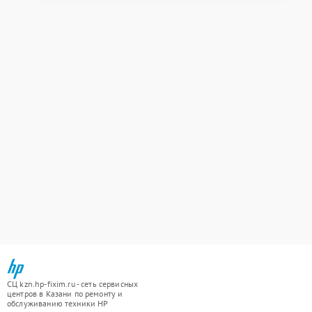
СЦ kzn.hp-fixim.ru - сеть сервисных
центров в Казани по ремонту и
обслуживанию техники HP