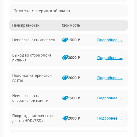
Поломка материнской платы
Неисправности
Стоимость
Неисправность системы охлаждения
Неисправность дисплея
1500 ₽
Подробнее →
Неисправность BIOS
Выход из строя блока
Повреждение корпуса
2000 ₽
Подробнее →
питания
Поломка аудиосистемы (динамики, разъёмы)
Поломка материнской
2000 ₽
Подробнее →
платы
Неисправность Wi-Fi модуля
Неисправность
1500 ₽
Подробнее →
оперативной памяти
Повреждение разъёмов (USB, HDMI и др.)
Повреждение жесткого
Поломка видеокарты
2000 ₽
Подробнее →
диска (HDD/SSD)
Неисправность процессора
Неисправность