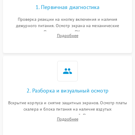
1. Первичная диагностика
Проверка реакции на кнопку включения и наличия
дежурного питания. Осмотр экрана на механические
повреждения. Подключение к ПК для оценки вывода
Подробнее
изображения, работы подсветки и выявления артефактов на
матрице.
2. Разборка и визуальный осмотр
Вскрытие корпуса и снятие защитных экранов. Осмотр платы
скалера и блока питания на наличие вздутых
конденсаторов, прогаров, окислений. Проверка надежности
Подробнее
контактов и целостности шлейфов матрицы.