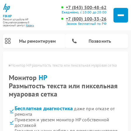
+7 (843) 500-48-62
Ежедневно, с 10:00 до 20:00
FIX-HP
+7 (800) 100-33-26
Ремонт устройств HP
Специализированный
Звонок бесплатный по РФ
cервисный центр г.
Казань
Мы ремонтируем
Позвонить
азани
Монитор HP размытость текста или пиксельная муаровая сетка
Монитор
HP
Размытость текста или пиксельная
муаровая сетка
Бесплатная диагностика
даже при отказе от
ремонта
Привезем и увезем монитор HP собственной
доставкой
Гарантия на наши работы по ремонту мониторов