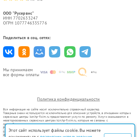
ООО "Русервис"
ИНН 7702633247
ОГРН 1077746335776
Поделиться в соц. сетях:
Мы принимаем
все формы оплаты
Политика конфиденциальности
Вся информация на сайте носит исключительно справочный характер.
Товарные знаки используются исключительно для описания устройств, в отношении которых
сервисные центры kzn.hp-fixim.ru предоставляют услуги по ремонту. Услуги оказываются в
неавторизованных сервисных центрах kzn.hp-fixim.ru, которые не связаны с
правообладателями товарных знаков или их официальными представителями.
Ремонт осуществляется для устройств, уже введенных в гражданский оборот в соответствии
Этот сайт использует файлы cookie. Вы можете
со статьей 1487 ГК РФ.
Использование товарных знаков не преследует цели индивидуализации услуг или введения
ознакомиться с
правилами использования