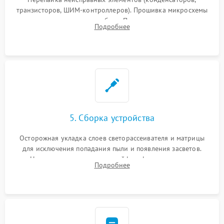
транзисторов, ШИМ-контроллеров). Прошивка микросхемы
памяти при программных сбоях. При поломке подсветки —
Подробнее
разборка матрицы и замена выгоревших светодиодов.
5. Сборка устройства
Осторожная укладка слоев светорассеивателя и матрицы
для исключения попадания пыли и появления засветов.
Надежное подключение шлейфов, фиксация плат и
Подробнее
аккуратное защелкивание пластикового корпуса монитора.